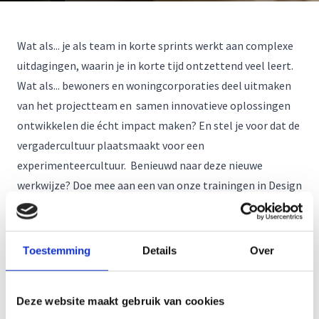
Wat als... je als team in korte sprints werkt aan complexe
uitdagingen, waarin je in korte tijd ontzettend veel leert.
Wat als... bewoners en woningcorporaties deel uitmaken
van het projectteam en samen innovatieve oplossingen
ontwikkelen die écht impact maken? En stel je voor dat de
vergadercultuur plaatsmaakt voor een
experimenteercultuur. Benieuwd naar deze nieuwe
werkwijze? Doe mee aan een van onze trainingen in Design
Thinking. Of het nu gaat om klimaatadaptatie,
buurtparticipatie of mobiliteitsplannen: we werken aan
een concrete uitdaging die kenmerkend is voor jullie
Toestemming
Details
Over
werkzaamheden.
Meld je aan voor de training!
Deze website maakt gebruik van cookies