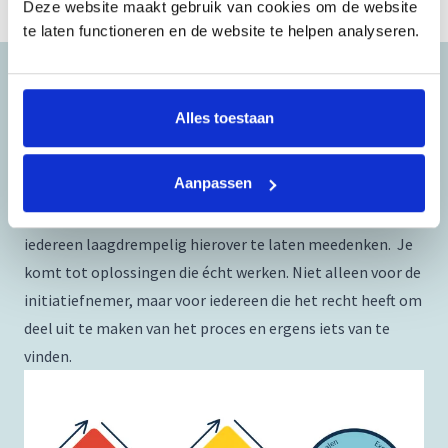
Deze website maakt gebruik van cookies om de website
te laten functioneren en de website te helpen analyseren.
Wat is Design Thinking?
Alles toestaan
Design Thinking is een benadering om mensgericht
oplossingen te ontwerpen voor complexe problemen. De
Aanpassen
technieken uit Design Thinking helpen om vraagstukken
op een creatieve manier op te lossen en
iedereen laagdrempelig hierover te laten meedenken. Je
komt tot oplossingen die écht werken. Niet alleen voor de
initiatiefnemer, maar voor iedereen die het recht heeft om
deel uit te maken van het proces en ergens iets van te
vinden.